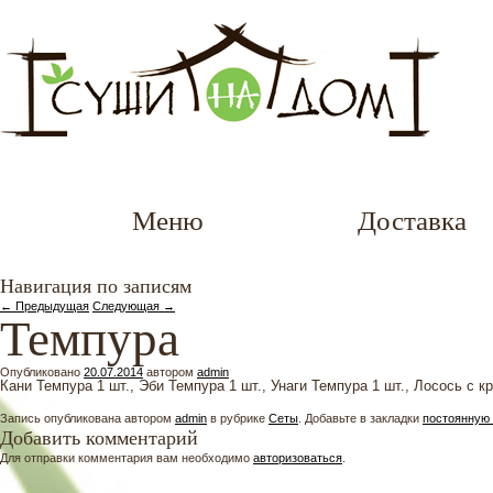
Меню
Доставка
Навигация по записям
←
Предыдущая
Следующая
→
Темпура
Опубликовано
20.07.2014
автором
admin
Кани Темпура 1 шт., Эби Темпура 1 шт., Унаги Темпура 1 шт., Лосось с к
Запись опубликована автором
admin
в рубрике
Сеты
. Добавьте в закладки
постоянную
Добавить комментарий
Для отправки комментария вам необходимо
авторизоваться
.