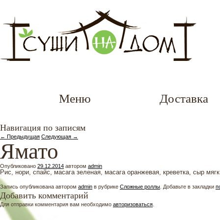
Меню
Доставка
Навигация по записям
←
Предыдущая
Следующая
→
Ямато
Опубликовано
29.12.2014
автором
admin
Рис, нори, спайс, масага зеленая, масага оранжевая, креветка, сыр мяг
Запись опубликована автором
admin
в рубрике
Сложные роллы
. Добавьте в закладки
п
Добавить комментарий
Для отправки комментария вам необходимо
авторизоваться
.